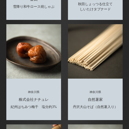
秋田しょっつる仕立て
雪降り和牛ロース焼しゃぶ
しいたけタプナード
神奈川県
神奈川県
株式会社ナチュレ
自然薯家
紀州はちみつ梅干 塩分約3%
丹沢大山そば（自然薯入り）