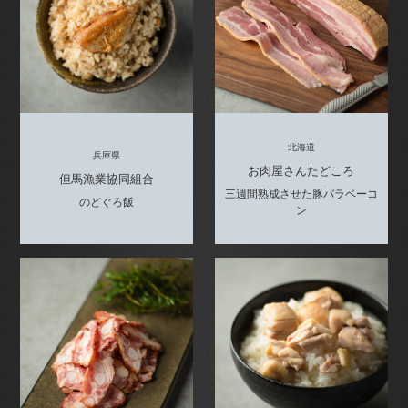
北海道
兵庫県
お肉屋さんたどころ
但馬漁業協同組合
三週間熟成させた豚バラベーコ
のどぐろ飯
ン