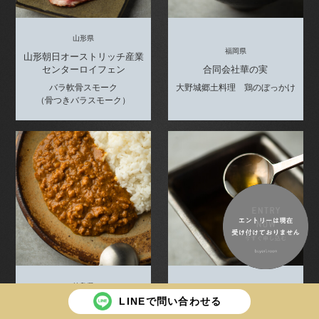
山形県
福岡県
山形朝日オーストリッチ産業
センターロイフェン
合同会社華の実
バラ軟骨スモーク
大野城郷土料理 鶏のぼっかけ
（骨つきバラスモーク）
徳島県
山形県
LINEで問い合わせる
自然派ハム工房 リーベフラ
ウ
株式会社サクセストレード