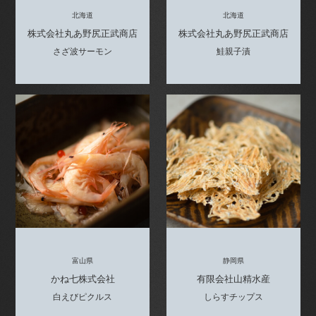
北海道
北海道
株式会社丸あ野尻正武商店
株式会社丸あ野尻正武商店
さざ波サーモン
鮭親子漬
富山県
静岡県
かね七株式会社
有限会社山精水産
白えびピクルス
しらすチップス