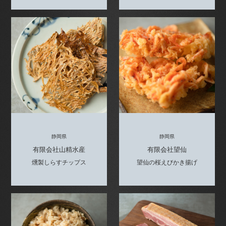
静岡県
静岡県
有限会社山精水産
有限会社望仙
燻製しらすチップス
望仙の桜えびかき揚げ