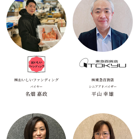
㈱おいしいファンディング
㈱東急百貨店
バイヤー
シニアアドバイザー
名畑 嘉政
平山 幸雄