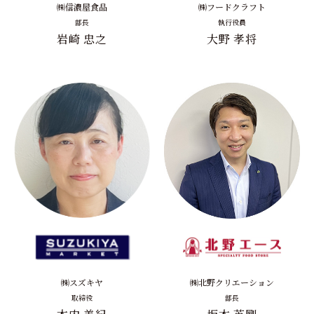
㈱信濃屋食品
㈱フードクラフト
部長
執行役員
岩崎 忠之
大野 孝将
㈱スズキヤ
㈱北野クリエーション
取締役
部長