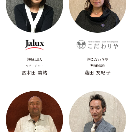
㈱JALUX
㈱こだわりや
マネージャー
専務取締役
冨木田 美緒
藤田 友紀子