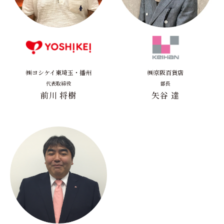
㈱ヨシケイ東埼玉・播州
㈱京阪百貨店
代表取締役
部長
前川 将樹
矢谷 達