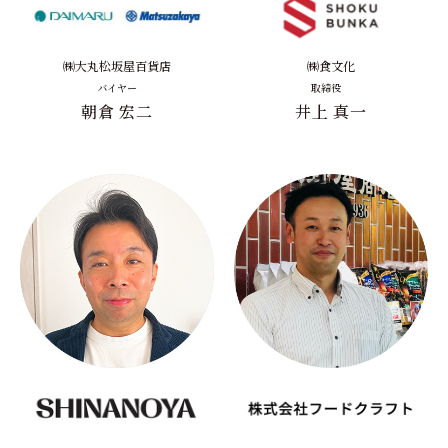
㈱大丸松坂屋百貨店
㈱食文化
バイヤー
取締役
朝倉 宏二
井上 真一