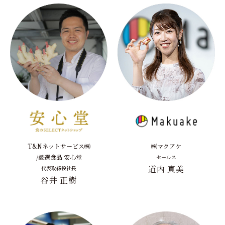
T&Nネットサービス㈱
㈱マクアケ
/厳選食品 安心堂
セールス
道内 真美
代表取締役社長
谷井 正樹