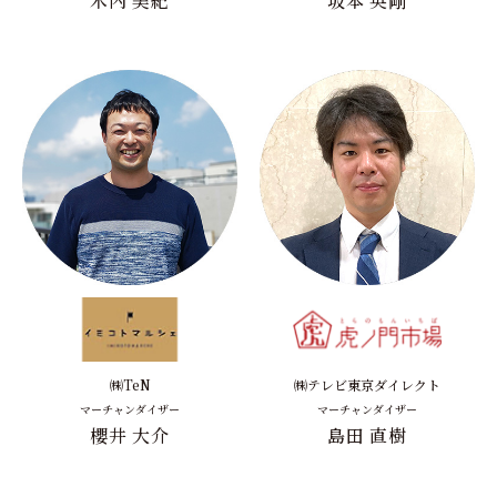
木内 美紀
坂本 英剛
㈱TeN
㈱テレビ東京ダイレクト
マーチャンダイザー
マーチャンダイザー
櫻井 大介
島田 直樹