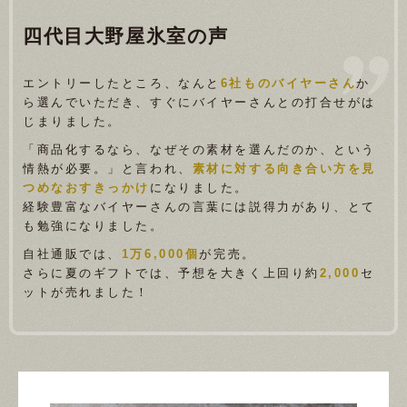
四代目大野屋
氷室の声
エントリーしたところ、なんと
6社ものバイヤーさん
か
ら選んでいただき、
すぐにバイヤーさんとの打合せがは
じまりました。
「商品化するなら、なぜその素材を選んだのか、という
情熱が必要。」と言われ、
素材に対する向き合い方を見
つめなおすきっかけ
になりました。
経験豊富なバイヤーさんの言葉には説得力があり、とて
も勉強になりました。
自社通販では、
1万6,000個
が完売。
さらに夏のギフトでは、予想を大きく上回り約
2,000
セ
ットが売れました！